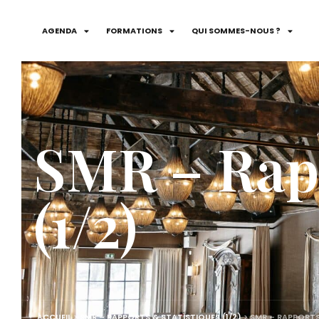
AGENDA
FORMATIONS
QUI SOMMES-NOUS ?
SMR – Rapp
(1/2)
ACCUEIL
>
SMR – RAPPORTS & STATISTIQUES (1/2)
>
SMR – RAPPORTS