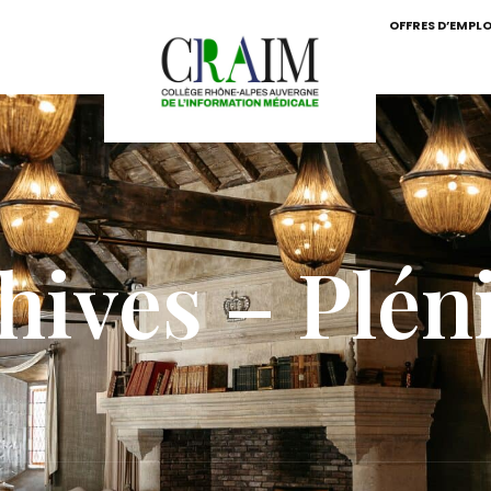
OFFRES D’EMPLO
hives – Plén