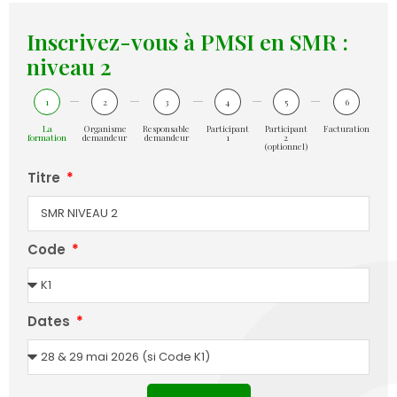
Inscrivez-vous à PMSI en SMR :
niveau 2
1
2
3
4
5
6
La
Organisme
Responsable
Participant
Participant
Facturation
formation
demandeur
demandeur
1
2
(optionnel)
Titre
Code
Dates