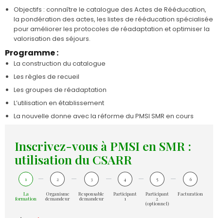
Objectifs : connaître le catalogue des Actes de Rééducation,
la pondération des actes, les listes de rééducation spécialisée
pour améliorer les protocoles de réadaptation et optimiser la
valorisation des séjours.
Programme :
La construction du catalogue
Les règles de recueil
Les groupes de réadaptation
L’utilisation en établissement
La nouvelle donne avec la réforme du PMSI SMR en cours
Inscrivez-vous à PMSI en SMR :
utilisation du CSARR
1
2
3
4
5
6
La
Organisme
Responsable
Participant
Participant
Facturation
formation
demandeur
demandeur
1
2
(optionnel)