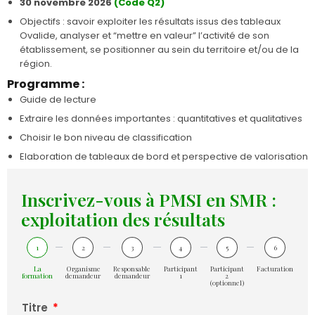
30 novembre 2026
(Code Q2)
Objectifs : savoir exploiter les résultats issus des tableaux
Ovalide, analyser et “mettre en valeur” l’activité de son
établissement, se positionner au sein du territoire et/ou de la
région.
Programme :
Guide de lecture
Extraire les données importantes : quantitatives et qualitatives
Choisir le bon niveau de classification
Elaboration de tableaux de bord et perspective de valorisation
Inscrivez-vous à PMSI en SMR :
exploitation des résultats
1
2
3
4
5
6
La
Organisme
Responsable
Participant
Participant
Facturation
formation
demandeur
demandeur
1
2
(optionnel)
Titre