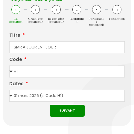
1
2
3
4
5
6
La
Organisme
Responsable
Participant
Participant
Facturation
formation
demandeur
demandeur
1
2
(optionnel)
Titre
Code
Dates
SUIVANT