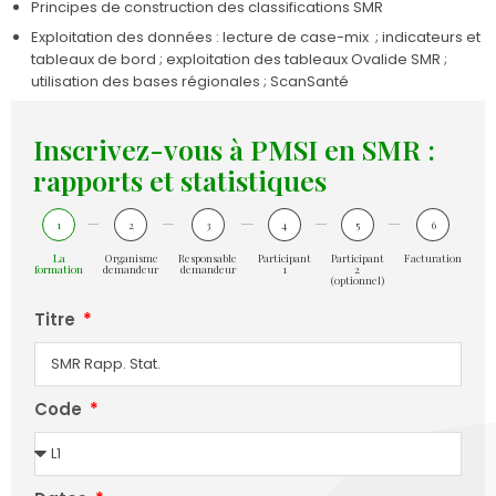
Principes de construction des classifications SMR
Exploitation des données : lecture de case-mix ; indicateurs et
tableaux de bord ; exploitation des tableaux Ovalide SMR ;
utilisation des bases régionales ; ScanSanté
Inscrivez-vous à PMSI en SMR :
rapports et statistiques
1
2
3
4
5
6
La
Organisme
Responsable
Participant
Participant
Facturation
formation
demandeur
demandeur
1
2
(optionnel)
Titre
Code