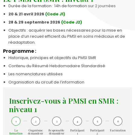
Durée de la formation : 14h de formation sur 2 journées
20 & 21 avril 2026
(Code J1)
28 & 29 septembre 2026
(Code J2)
Objectifs : acquérir les bases nécessaires pour la mise en
place d’un recueil efficient du PMSI en soins médicaux et de
réadaptation.
Programme :
Historique, principes et objectifs du PMSI SMR
Contenu du Résumé Hebdomadaire Standardisé
Les nomenclatures utilisées
Organisation du circuit de l’information
Inscrivez-vous à PMSI en SMR :
niveau 1
1
2
3
4
5
6
La
Organisme
Responsable
Participant
Participant
Facturation
formation
demandeur
demandeur
1
2