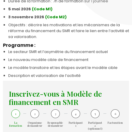
Durée de la formation : 7h de formation sur 1 journée
5 mai 2026
(Code M1)
3 novembre 2026
(Code M2)
Objectifs : décrire les motivations et les mécanismes de la
réforme du financement du SMR et faire le lien entre l’activité et
sa valorisation.
Programme :
Le secteur SMR et l’asymétrie du financement actuel
Le nouveau modèle cible de financement
Le modèle transitoire et les étapes avant le modèle cible
Description et valorisation de l’activité
Inscrivez-vous à Modèle de
financement en SMR
1
2
3
4
5
6
La
Organisme
Responsable
Participant
Participant
Facturation
formation
demandeur
demandeur
1
2
(optionnel)