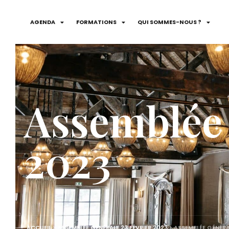
AGENDA
FORMATIONS
QUI SOMMES-NOUS ?
Assemblée 
2023
ACCUEIL
>
ASSEMBLÉE GÉNÉRALE 23 FÉVRIER 2023
>
ASSEMBLÉE GÉNÉRAL