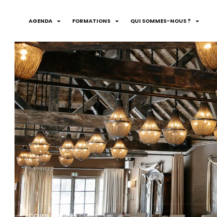
AGENDA
FORMATIONS
QUI SOMMES-NOUS ?
ACCUEIL
>
CMD14
>
CMD14