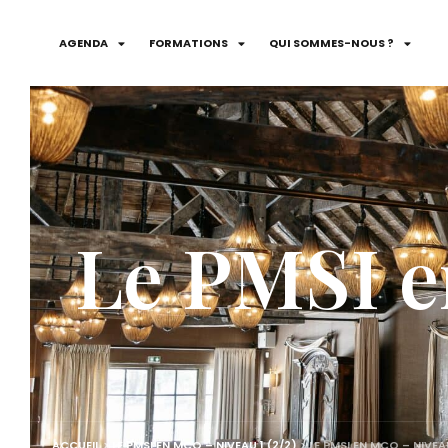
AGENDA
FORMATIONS
QUI SOMMES-NOUS ?
Le PMSI e
ACCUEIL
>
LE PMSI EN MCO – NIVEAU 1 (2/2)
>
LE PMSI EN MCO – NIVEAU