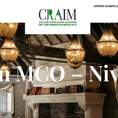
OFFRES D’EMPLO
n MCO – Nive
 1 (2/2)