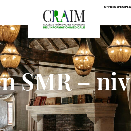
OFFRES D’EMPLO
n SMR – nive
2 (1/2)