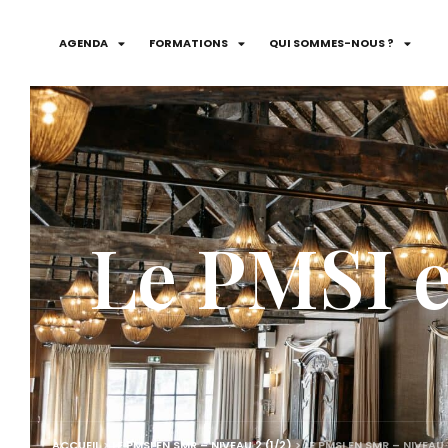
AGENDA
FORMATIONS
QUI SOMMES-NOUS ?
Le PMSI e
ACCUEIL
>
LE PMSI EN SMR – NIVEAU 2 (1/2)
>
LE PMSI EN SMR – NIVEAU 