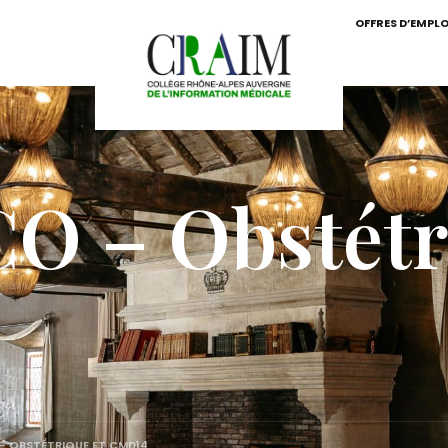
OFFRES D’EMPLO
O – Obstétr
 OBSTÉTRIQUE ET CMD14