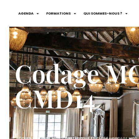
AGENDA
FORMATIONS
QUI SOMMES-NOUS ?
Codage MC
CMD14
ACCUEIL
>
CODAGE MCO – OBSTÉTRIQUE ET CMD14
>
CODAGE MCO –