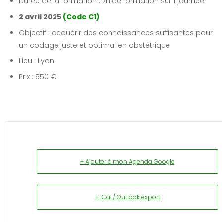
Durée de la formation : 7h de formation sur 1 journée
2 avril 2025
(Code C1)
Objectif : acquérir des connaissances suffisantes pour
un codage juste et optimal en obstétrique
Lieu : Lyon
Prix : 550 €
+ Ajouter à mon Agenda Google
+ iCal / Outlook export