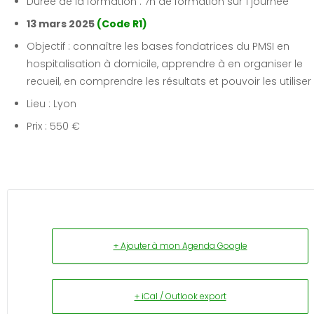
Durée de la formation : 7h de formation sur 1 journée
13 mars 2025
(Code R1)
Objectif : connaître les bases fondatrices du PMSI en
hospitalisation à domicile, apprendre à en organiser le
recueil, en comprendre les résultats et pouvoir les utiliser
Lieu : Lyon
Prix : 550 €
+ Ajouter à mon Agenda Google
+ iCal / Outlook export