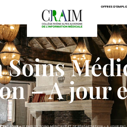
OFFRES D’EMPLO
 Soins Médi
n – A jour e
R EN 1 JOUR
>
LE PMSI EN SOINS MÉDICAUX ET DE RÉADAPTATION – A JOUR EN 1