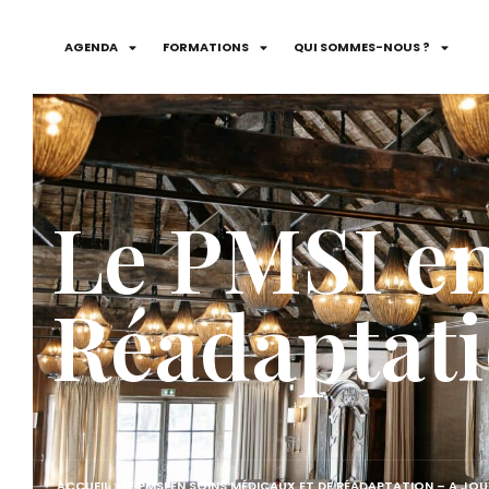
AGENDA
FORMATIONS
QUI SOMMES-NOUS ?
Le PMSI en
Réadaptatio
ACCUEIL
>
LE PMSI EN SOINS MÉDICAUX ET DE RÉADAPTATION – A JOU