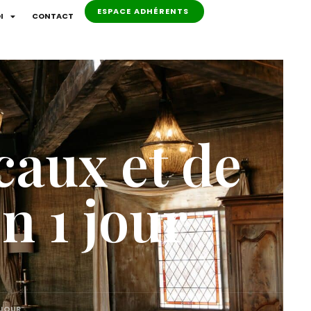
ESPACE ADHÉRENTS
I
CONTACT
caux et de
n 1 jour
 JOUR