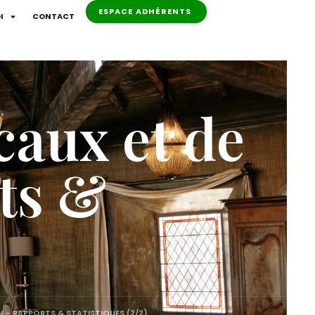
ESPACE ADHÉRENTS
I
CONTACT
caux et de
ts &
N – RAPPORTS & STATISTIQUES (2/2)