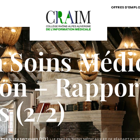
OFFRES D’EMPLO
 Soins Médi
on – Rappor
s (2/2)
RTS & STATISTIQUES (2/2)
>
LE PMSI EN SOINS MÉDICAUX ET DE RÉADAPTATIO