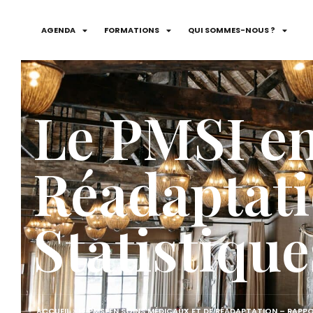
AGENDA
FORMATIONS
QUI SOMMES-NOUS ?
Le PMSI en
Réadaptati
Statistique
ACCUEIL
>
LE PMSI EN SOINS MÉDICAUX ET DE RÉADAPTATION – RAPPO