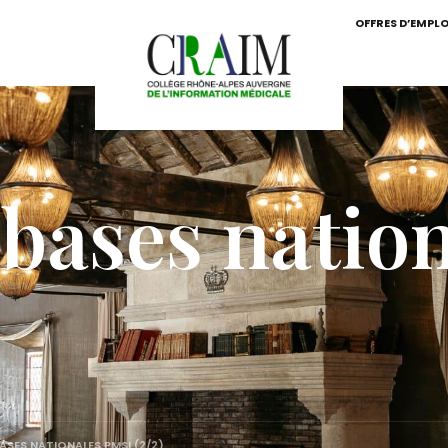
OFFRES D’EMPLO
bases natio
SES NATIONALES PMSI (2/2)