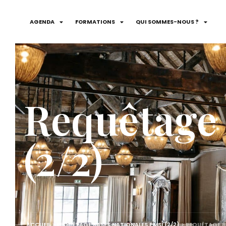
AGENDA
FORMATIONS
QUI SOMMES-NOUS ?
Requêtage 
(2/2)
ACCUEIL
>
REQUÊTAGE BASES NATIONALES PMSI (2/2)
>
REQUÊTAGE BA