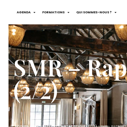
AGENDA
FORMATIONS
QUI SOMMES-NOUS ?
SMR – Rapp
(2/2)
ACCUEIL
>
SMR – RAPPORTS & STATISTIQUES (2/2)
>
SMR – RAPPORTS