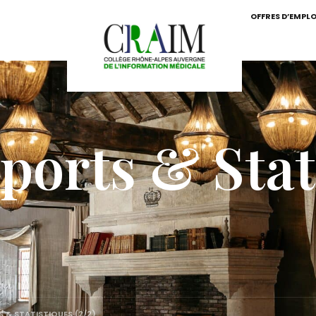
OFFRES D’EMPLO
orts & Stat
 & STATISTIQUES (2/2)