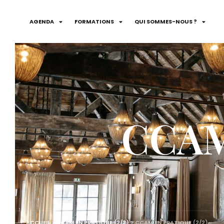
AGENDA
FORMATIONS
QUI SOMMES-NOUS ?
CCAM 
ACCUEIL
>
CCAM EN PRATIQUE (2/2)
>
CCAM EN PRATIQUE (2/2)